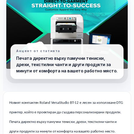
Акцент от статията
Печата директно върху памучни тениски,
дрехи, текстилни чанти и други продукти за
минути от комфорта на вашето работно място.
Новият компактен
Roland VersaStudio BT-12
e
лесен за използване DTG
принтер, който е проектиран да създава персонализирани продукти.
Печата директно върху памучни тениски, дрехи, текстилни чанти и
други продукти за минути от комфорта на вашето работно място.