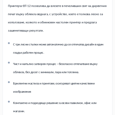
Принтерът BT-12 позволява да влезете в печелившия свят на директния
печат върху облекла веднага, с устройство, което е толкова лесно за
използване, колкото и обикновен настолен принтер и предлага
зашеметяващи резултати.
С три лесни стъпки може автоматично да се отпечатва дизайн в един
гладък работен процес.
Чист и напълно затворен процес – безопасно отпечатване върху
облекла, без досег с химикали, пара или топлина.
Брилянтни мастила и принтове, осигуряват цветни качествени
изображения
Компактно и подходящо решение за всеки павилион, офис или
магазин.