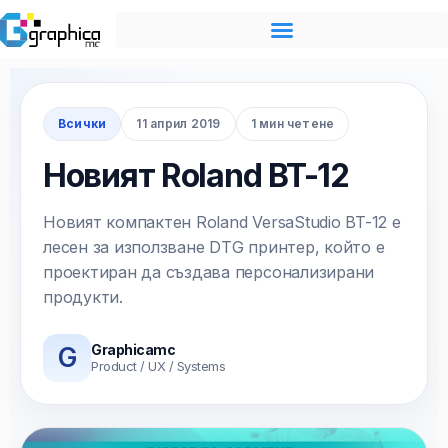
Skip
to
content
Всички
11 април 2019
1 мин четене
Новият Roland BT-12
Новият компактен Roland VersaStudio BT-12 e
лесен за използване DTG принтер, който е
проектиран да създава персонализирани
продукти.
Graphicamc
G
Product / UX / Systems