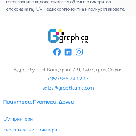
използваните видове смола за обемни стикери са
епоксидната, UV - еднокомпонентна и полиуретановата.
F
L
I
a
i
n
c
n
s
Адрес: бул. „Н. Вапцаров“ 7-9, 1407, град София
e
k
t
+359 886 74 12 17
b
e
a
sales@graphicamc.com
o
d
g
o
i
r
Принтери. Плотери, Други
k
n
a
m
UV принтери
Екосолвентни принтери