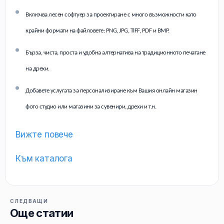
Включва лесен софтуер за проектиране с много възможности като
крайни формати на файловете: PNG, JPG, TIFF, PDF и BMP.
Бърза, чиста, проста и удобна алтернатива на традиционното печатане
на дрехи.
Добавете услугата за персонализиране към Вашия онлайн магазин
фото студио или магазини за сувенири, дрехи и т.н.
Вижте повече
Към каталога
СЛЕДВАЩИ
Още статии