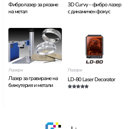
Фибролазер за рязане
3D Curvy – фибро лазер
на метал
с динамичен фокус
Лазери
Лазери
Лазер за гравиране на
LD-80 Laser Decorator
бижутерия и метали
Оценено с
5.00
от 5