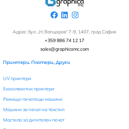
F
L
I
a
i
n
c
n
s
Адрес: бул. „Н. Вапцаров“ 7-9, 1407, град София
e
k
t
+359 886 74 12 17
b
e
a
sales@graphicamc.com
o
d
g
o
i
r
Принтери. Плотери, Други
k
n
a
m
UV принтери
Екосолвентни принтери
Режещо-печатащи машини
Машини за печат на текстил
Мастила за дигитален печат