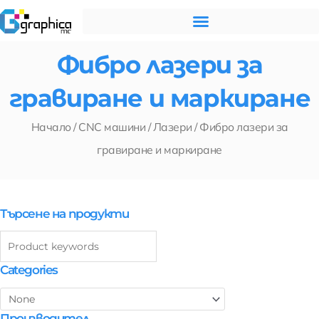
Skip
to
content
Фибро лазери за
гравиране и маркиране
Начало
/
CNC машини
/
Лазери
/ Фибро лазери за
гравиране и маркиране
Търсене на продукти
Categories
Производител