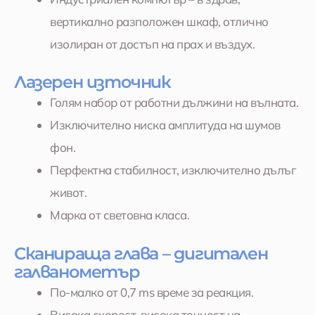
вертикално разположен шкаф, отлично
изолиран от достъп на прах и въздух.
Лазерен източник
Голям набор от работни дължини на вълната.
Изключително ниска амплитуда на шумов
фон.
Перфектна стабилност, изключително дълъг
живот.
Mарка от световна класа.
Сканираща глава – дигитален
галванометър
По-малко от 0,7 ms време за реакция.
Висока скорост, висока точност на