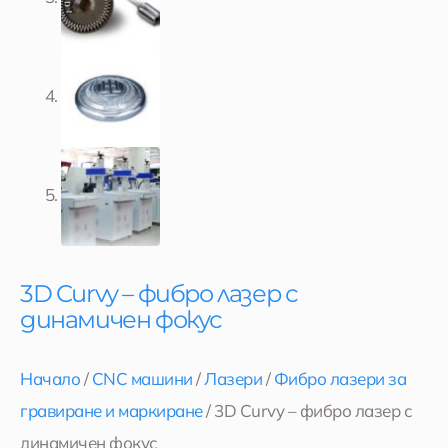
3D Curvy – фибро лазер с
динамичен фокус
Начало
/
CNC машини
/
Лазери
/
Фибро лазери за
гравиране и маркиране
/ 3D Curvy – фибро лазер с
динамичен фокус