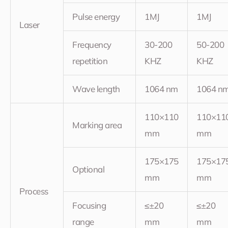
Pulse energy
1MJ
1MJ
Laser
Frequency
30-200
50-200
repetition
KHZ
KHZ
Wave length
1064 nm
1064 n
110×110
110×11
Marking area
mm
mm
175×175
175×17
Optional
mm
mm
Process
Focusing
≤±20
≤±20
range
mm
mm