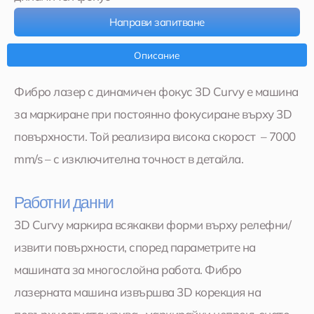
Направи запитване
Описание
Фибро лазер с динамичен фокус 3D Curvy е машина
за маркиране при постоянно фокусиране върху 3D
повърхности. Той реализира висока скорост – 7000
mm/s – с изключителна точност в детайла.
Работни данни
3D Curvy маркира всякакви форми върху релефни/
извити повърхности, според параметрите на
машината за многослойна работа. Фибро
лазерната машина извършва 3D корекция на