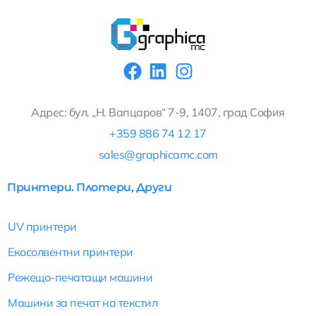
F
L
I
a
i
n
c
n
s
Адрес: бул. „Н. Вапцаров“ 7-9, 1407, град София
e
k
t
+359 886 74 12 17
b
e
a
sales@graphicamc.com
o
d
g
o
i
r
Принтери. Плотери, Други
k
n
a
m
UV принтери
Екосолвентни принтери
Режещо-печатащи машини
Машини за печат на текстил