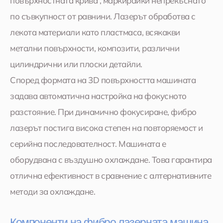
повърхностната крива , маркирайки непрекъснато
по съвкупност от равнини. Лазерът обработва с
лекота материали като пластмаса, всякакви
метални повърхности, композити, различни
цилиндрични или плоски детайли.
Според формата на 3D повърхността машината
задава автоматична настройка на фокусното
разстояние. При динамично фокусиране, фибро
лазерът постига висока степен на повторяемост и
серийна последователност. Машината е
оборудвана с въздушно охлаждане. Това гарантира
отлична ефективност в сравнение с алтернативните
методи за охлаждане.
Компоненти на фибро лазерната машина