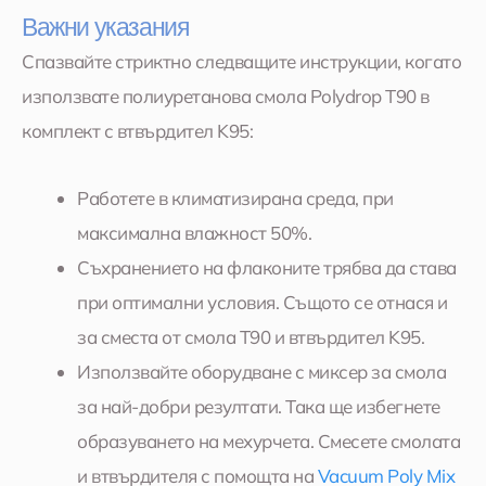
Важни указания
Спазвайте стриктно следващите инструкции, когато
използвате полиуретанова смола Polydrop Т90 в
комплект с втвърдител K95:
Работете в климатизирана среда, при
максимална влажност 50%.
Съхранението на флаконите трябва да става
при оптимални условия. Същото се отнася и
за сместа от смола Т90 и втвърдител K95.
Използвайте оборудване с миксер за смола
за най-добри резултати. Така ще избегнете
образуването на мехурчета. Смесете смолата
и втвърдителя с помощта на
Vacuum Poly Mix