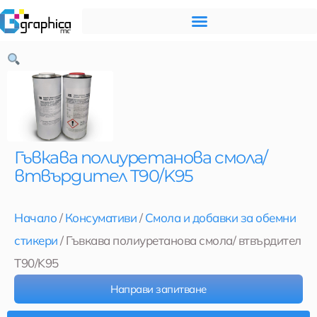
Skip
to
content
Гъвкава полиуретанова смола/
втвърдител T90/K95
Начало
/
Консумативи
/
Смола и добавки за обемни
стикери
/ Гъвкава полиуретанова смола/ втвърдител
T90/K95
Направи запитване