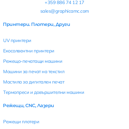
+359 886 74 12 17
b
e
a
sales@graphicamc.com
o
d
g
o
i
r
Принтери. Плотери, Други
k
n
a
m
UV принтери
Екосолвентни принтери
Режещо-печатащи машини
Машини за печат на текстил
Мастила за дигитален печат
Термопреси и довършителни машини
Режещи, CNC, Лазери
Режещи плотери