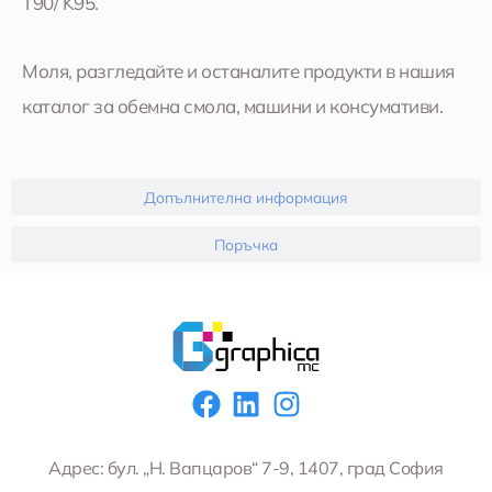
T90/ K95.
Моля, разгледайте и останалите продукти в нашия
каталог за обемна смола, машини и консумативи.
Допълнителна информация
Поръчка
F
L
I
a
i
n
c
n
s
Адрес: бул. „Н. Вапцаров“ 7-9, 1407, град София
e
k
t