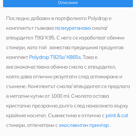
Описание
Последно добавен в портфолиото Polydrop е
комплектът гъвкава
полиуретанова
смола/
втвърдител Т90/ K95. С него се изработват обемни
стикери, като той замества предишния продуктов
комплект
Polydrop Т825s/ К865s
. Това е
висококачествена обемна смола с втвърдител,
която дава отлични резултати след апликиране и
съхнене. Комплектът смола/ втвърдител се предлага
в метални кутии от 1000 ml. Смолата остава
кристално прозрачна дълго след нанасянето върху
крайния носител. Съвместима е отлично с
print & cut
стикери, отпечатани с
екослвентен принтер
.