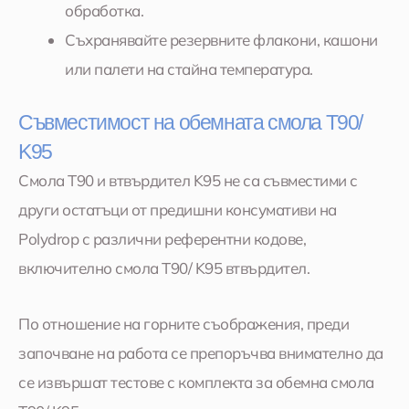
обработка.
Съхранявайте резервните флакони, кашони
или палети на стайна температура.
Съвместимост на обемната смола Т90/
K95
Смола Т90 и втвърдител K95 не са съвместими с
други остатъци от предишни консумативи на
Polydrop с различни референтни кодове,
включително смола Т90/ K95 втвърдител.
По отношение на горните съображения, преди
започване на работа се препоръчва внимателно да
се извършат тестове с комплекта за обемна смола