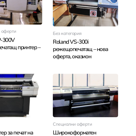
 оферти
Без категория
P-300V
Roland VS-300i
чатащ принтер –
режещопечатащ – нова
оферта, оказион
Специални оферти
ер за печат на
Широкоформатен