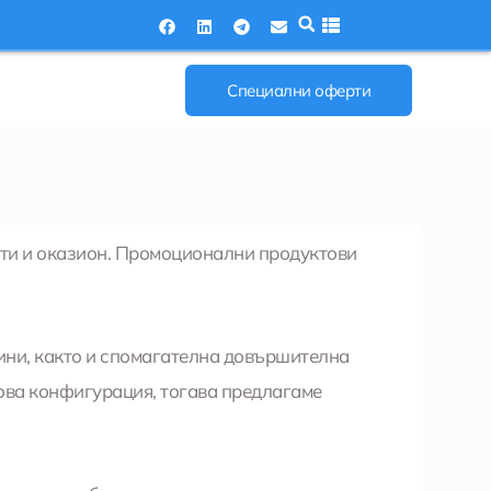
Специални оферти
кти и оказион. Промоционални продуктови
ини, както и спомагателна довършителна
нова конфигурация, тогава предлагаме