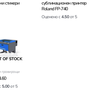
ни стикери
сублимационен принтер
Roland FP-740
Оценено с
4.50
от 5
T OF STOCK
и гравиращи
4.60
с
5.00
от 5