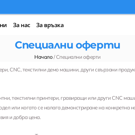
ни
За нас
За връзка
Специални оферти
Начало
/ Специални оферти
ри, CNC, текстилни демо машини, други свързани проду
нтни, текстилни принтери, гравиращи или други CNC маш
модел или когато се налага демонстриране на конкретна 
ия и добра цена.