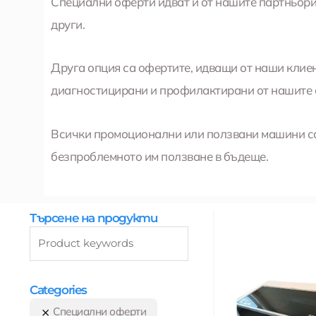
Специални оферти идват и от нашите партньори 
други.
Друга опция са офертите, идващи от наши клие
диагностицирани и профилактирани от нашите 
Всички промоционални или ползвани машини са 
безпроблемното им ползване в бъдеще.
Търсене на продукти
Categories
Специални оферти