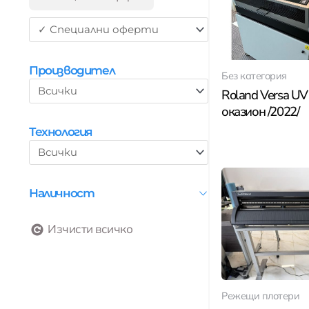
Производител
Без категория
Roland Versa UV
оказион /2022/
Технология
Наличност
Изчисти всичко
Режещи плотери