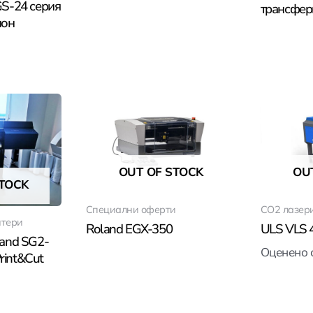
S-24 серия
трансфер
ион
OUT OF STOCK
OU
STOCK
Специални оферти
CO2 лазер
нтери
Roland EGX-350
ULS VLS 
and SG2-
Оценено 
Print&Cut