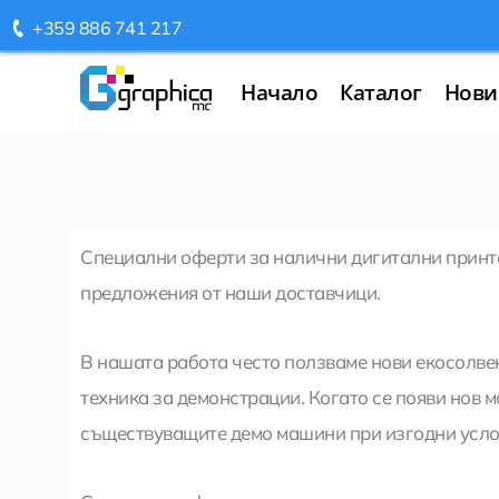
Skip
+359 886 741 217
to
content
Начало
Каталог
Нови
Специални оферти за налични дигитални принте
предложения от наши доставчици.
В нашата работа често ползваме нови екосолве
техника за демонстрации. Когато се появи нов 
съществуващите демо машини при изгодни услов