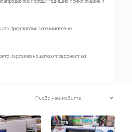
на разпродажба поради годишно приключване и
оито предлагаме са внимателно
оято изразява нашата отговорност за