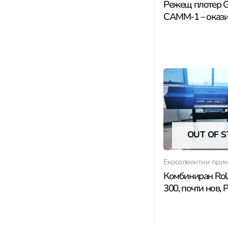
Режещ плотер G
CAMM-1 – оказ
OUT OF 
Екосолвентни при
Комбиниран Rol
300, почти нов, 