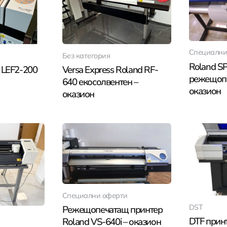
Специални
Без категория
Roland S
 LEF2-200
Versa Express Roland RF-
режещопе
640 екосолвентен –
оказион
оказион
Специални оферти
DST
Режещопечатащ принтер
DTF принт
Roland VS-640i – оказион