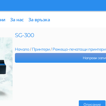
ни
За нас
За връзка
SG-300
Начало
/
Принтери
/
Режещо-печатащи принтери
Направи запи
Описание