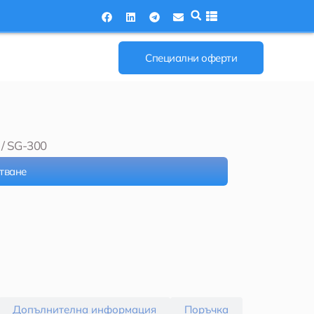
Специални оферти
/ SG-300
тване
Допълнителна информация
Поръчка