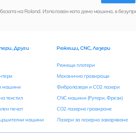
азата на Roland. Използван като демо машина, в безупр
ери, Други
Режещи, CNC, Лазери
Режещи плотери
нтери
Механично гравиращи
и машини
Фибролазери и CO2 лазери
на текстил
CNC машини (Рутери, Фрези)
ален печат
CO2 лазерно гравиране
вършителни машини
Лазери за лазерно заваряване