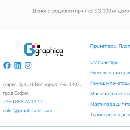
Демонстрационен принтер SG-300 от демо б
Принтери. Плот
F
L
I
UV принтери
a
i
n
Екосолвентни при
c
n
s
e
k
t
Режещо-печатащ
Адрес: бул. „Н. Вапцаров“ 7-9, 1407,
b
e
a
град София
Машини за печат 
o
d
g
+359 886 74 12 17
Мастила за дигит
o
i
r
sales@graphicamc.com
k
n
a
Термопреси и до
m