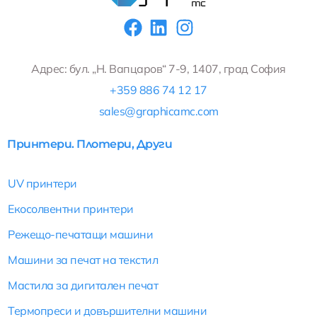
F
L
I
a
i
n
c
n
s
Адрес: бул. „Н. Вапцаров“ 7-9, 1407, град София
e
k
t
+359 886 74 12 17
b
e
a
sales@graphicamc.com
o
d
g
o
i
r
Принтери. Плотери, Други
k
n
a
m
UV принтери
Екосолвентни принтери
Режещо-печатащи машини
Машини за печат на текстил
Мастила за дигитален печат
Термопреси и довършителни машини