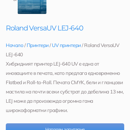
Roland VersaUV LEJ-640
Начало
/
Принтери
/
UV принтери
/ Roland VersaUV
LEJ-640
Хибридният принтер LEJ-640 UV е една от
иновациите в печата, като предлага едновременно
Flatbed и Roll-to-Roll. Печата CMYK, бели и гланцови
мастила на почти всеки субстрат до дебелина 13 мм,
LEJ може да произвежда огромна гама
широкоформатни графики.
Направи запитване