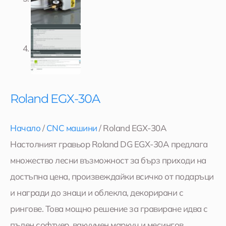
Roland EGX-30A
Начало
/
CNC машини
/ Roland EGX-30A
Настолният гравьор Roland DG EGX-30A предлага
множество лесни възможност за бърз приходи на
достъпна цена, произвеждайки всичко от подаръци
и награди до знаци и облекла, декорирани с
рингове. Това мощно решение за гравиране идва с
пълен софтуер, вакуумен маркуч и месингов