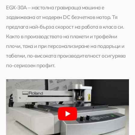
EGX-30A – настолна гравираща машина е
задвижвана от модерен DC безчетков мотор. Тя
предлага най-бърза скорост на работа в класа си.
Както в производството на плакети и трофейни
плочи, така и при персонализиране на подаръци и
табелки, по-високата производителност осигурява
по-сериозен профит.