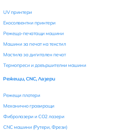
k
n
a
m
UV принтери
Екосолвентни принтери
Режещо-печатащи машини
Машини за печат на текстил
Мастила за дигитален печат
Термопреси и довършителни машини
Режещи, CNC, Лазери
Режещи плотери
Механично гравиращи
Фибролазери и CO2 лазери
CNC машини (Рутери, Фрези)