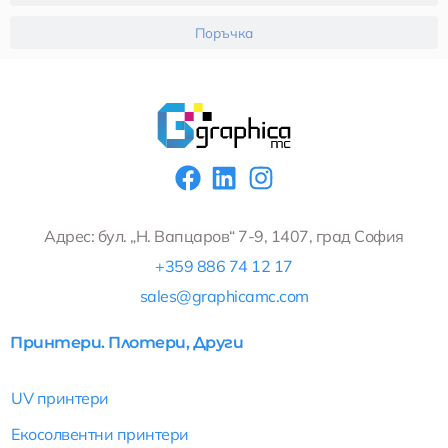
Поръчка
F
L
I
a
i
n
c
n
s
Адрес: бул. „Н. Вапцаров“ 7-9, 1407, град София
e
k
t
+359 886 74 12 17
b
e
a
sales@graphicamc.com
o
d
g
o
i
r
Принтери. Плотери, Други
k
n
a
m
UV принтери
Екосолвентни принтери