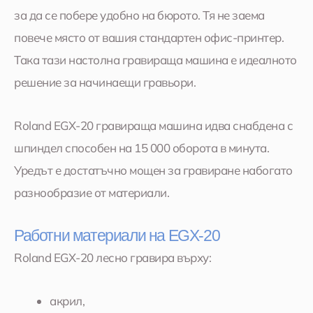
за да се побере удобно на бюрото. Тя не заема
повече място от вашия стандартен офис-принтер.
Така тази настолна гравираща машина е идеалното
решение за начинаещи гравьори.
Roland EGX-20 гравираща машина идва снабдена с
шпиндел способен на 15 000 оборота в минута.
Уредът е достатъчно мощен за гравиране набогато
разнообразие от материали.
Работни материали на EGX-20
Roland EGX-20 лесно гравира върху:
акрил,