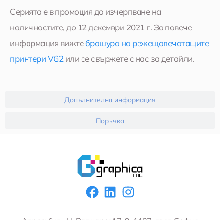
Серията е в промоция до изчерпване на
наличностите, до 12 декември 2021 г. За повече
информация вижте
брошура на режещопечатащите
принтери VG2
или се свържете с нас за детайли.
Допълнителна информация
Поръчка
F
L
I
a
i
n
c
n
s