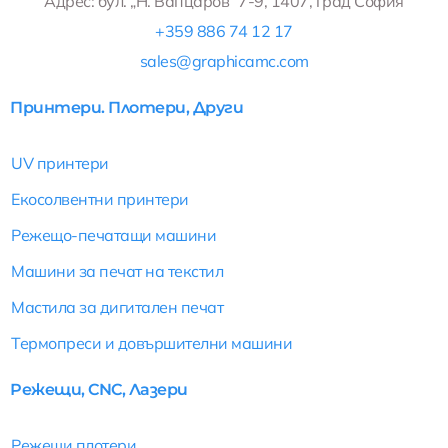
Адрес: бул. „Н. Вапцаров“ 7-9, 1407, град София
e
k
t
+359 886 74 12 17
b
e
a
sales@graphicamc.com
o
d
g
o
i
r
Принтери. Плотери, Други
k
n
a
m
UV принтери
Екосолвентни принтери
Режещо-печатащи машини
Машини за печат на текстил
Мастила за дигитален печат
Термопреси и довършителни машини
Режещи, CNC, Лазери
Режещи плотери