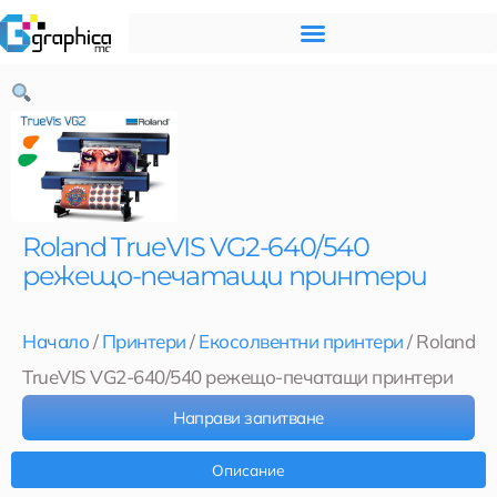
Skip
to
content
Roland TrueVIS VG2-640/540
режещо-печатащи принтери
Начало
/
Принтери
/
Екосолвентни принтери
/ Roland
TrueVIS VG2-640/540 режещо-печатащи принтери
Направи запитване
Описание