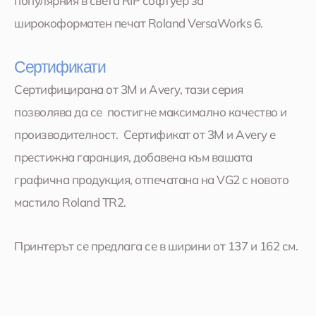
популярния в света RIP софтуер за
широкоформатен печат Roland VersaWorks 6.
Сертификати
Сертифицирана от 3M и Avery, тази серия
позволява да се постигне максимално качество и
производителност. Сертификат от 3M и Avery е
престижна гаранция, добавена към вашата
графична продукция, отпечатана на VG2 с новото
мастило Roland TR2.
Принтерът се предлага се в ширини от 137 и 162 см.