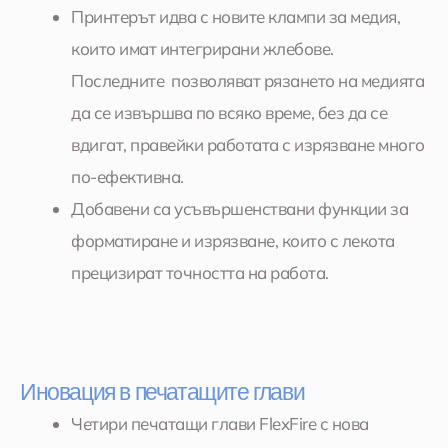
Принтерът идва с новите клампи за медия,
които имат интегрирани жлебовe.
Последните позволяват рязането на медията
да се извършва по всяко време, без да се
вдигат, правейки работата с изрязване много
по-ефективна.
Добавени са усъвършенствани функции за
форматиране и изрязване, които с лекота
прецизират точността на работа.
Иновация в печатащите глави
Четири печатащи глави FlexFire с нова